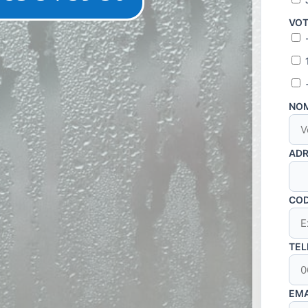
VOT
NO
ADR
TEL
EMA