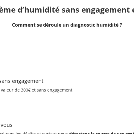
lème d’humidité sans engagement et
Comment se déroule un diagnostic humidité ?
s sans engagement
e valeur de 300€ et sans engagement.
 vous
valuons les dégâts et surtout nous
détectons la source de vos pr