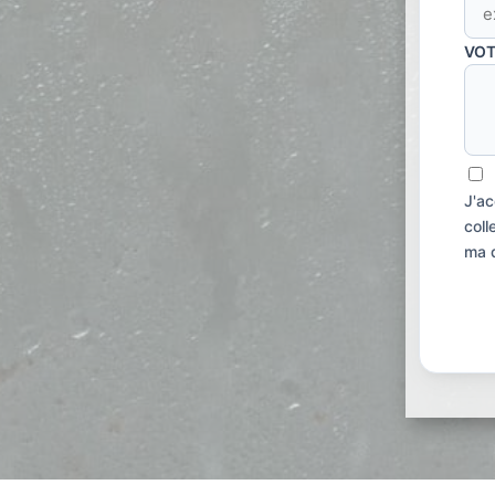
VOT
J'a
coll
ma 