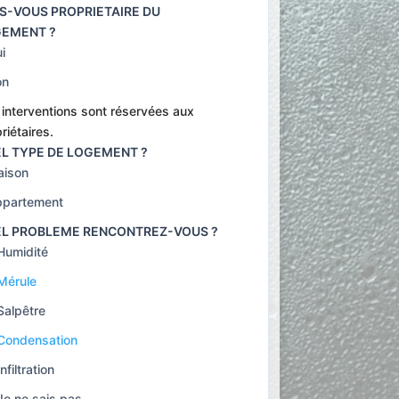
S-VOUS PROPRIETAIRE DU
EMENT ?
i
on
interventions sont réservées aux
riétaires.
L TYPE DE LOGEMENT ?
ison
partement
L PROBLEME RENCONTREZ-VOUS ?
Humidité
Mérule
Salpêtre
Condensation
Infiltration
Je ne sais pas