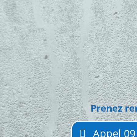
t
Prenez re
Appel 09