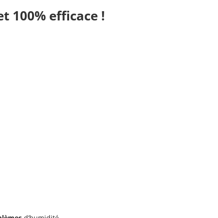
 100% efficace !
oblèmes
d’humidité