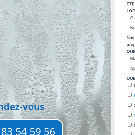
e
ETE
LOG
Ou
s
N
Nos 
prop
QUE
 !
Ma
Ap
QUE
ndez-vous
 83 54 59 56