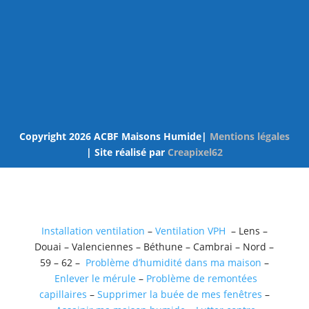
Copyright 2026 ACBF Maisons Humide|
Mentions légales
| Site réalisé par
Creapixel62
Installation ventilation
–
Ventilation VPH
– Lens –
Douai – Valenciennes – Béthune – Cambrai – Nord –
59 – 62 –
Problème d’humidité dans ma maison
–
Enlever le mérule
–
Problème de remontées
capillaires
–
Supprimer la buée de mes fenêtres
–